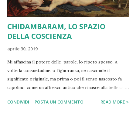
CHIDAMBARAM, LO SPAZIO
DELLA COSCIENZA
aprile 30, 2019
Mi affascina il potere delle parole, lo ripeto spesso. A
volte la consuetudine, o l'ignoranza, ne nasconde il
significato originale, ma prima o poi il senso nascosto fa
capolino, come un affresco antico che rinasce alla bellezza
tra le crepe dell'intonaco. Prendi " afrore ": "odore acuto e
CONDIVIDI
POSTA UN COMMENTO
READ MORE »
penetrante, come quello del mosto in fermentazione o del
sudore del cavallo", dice il dizionario, ma basta una goccia di
fantasia per vedere il bosco di Afrodite, e la corsa folle
della Dea, le cosce snelle insanguinate dai rovi, ad