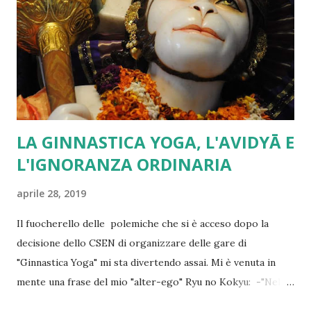
LA GINNASTICA YOGA, L'AVIDYĀ E
L'IGNORANZA ORDINARIA
aprile 28, 2019
Il fuocherello delle polemiche che si è acceso dopo la
decisione dello CSEN di organizzare delle gare di
"Ginnastica Yoga" mi sta divertendo assai. Mi è venuta in
mente una frase del mio "alter-ego" Ryu no Kokyu: -"Nella
pratica Yoga l primo ostacolo da affrontare non è l'Avidyā,