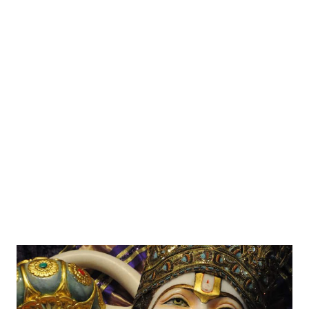
abbracciare Adone, ferito a morte. Afrore è l'odore acre del
cinghiale assassino. Afrore è il profumo del muschio su cui
giace l'Amato. Afrore è il sudore della Dea impazzita, che
volle farsi Donna. Il profumo della Dea, in fondo questo
significa " afrore ". Anche la parola indiana Chidambaram
potremmo tradurla con "Profumo della Dea" (vedo già i miei
amici sanscritisti sobbalzare sulla sedia...)...