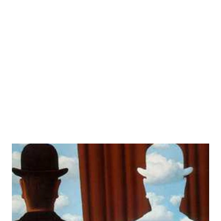
diviso in due. Questa unità originaria per lo yoga è lo stato
naturale ( सहज sahaja ) e la maniera per ritrovare lo stato
naturale è समरस samarasa che vuol dire " medesimo sapore ",
e indica l'orgasmo, contemporane...