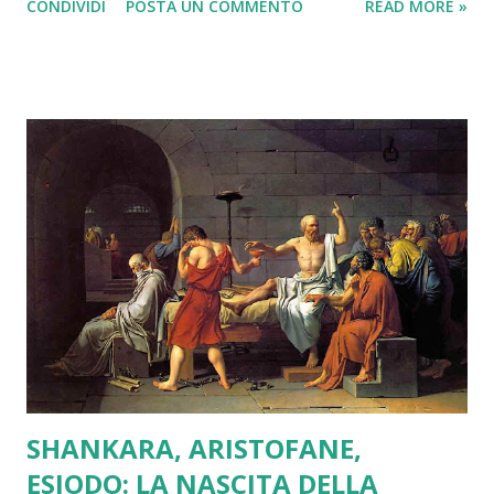
CONDIVIDI
POSTA UN COMMENTO
READ MORE »
ma l'ignoranza ordinaria"- L' a vidyā è l'ignoranza
metafisica, lo "scambiare la corda per il serpente" (mi
raccomando, अविद्या a vidyā, con l'accento diacritico sulla
seconda "a", se no vuol dire "stupido") e spesso moltissimi
yogin più o meno eruditi (me per primo) si lanciano in
lunghe discussioni sulle modalità di bruciare i saṃskāra (in
sanscrito "sacramento" o "purificazione", ma nel gergo
vedantico "semi dell'ignoranza") o risolvere i kañcuka, i
"Veli della Dea", senza rendersi conto che in molti casi sia
gli astanti sia, a volte, loro stessi (noi s...
SHANKARA, ARISTOFANE,
ESIODO: LA NASCITA DELLA