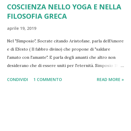
COSCIENZA NELLO YOGA E NELLA
FILOSOFIA GRECA
aprile 19, 2019
Nel "Simposio", Socrate citando Aristofane, parla dell'Amore
e di Efesto ( Il fabbro divino) che propone di "saldare
l'amato con l'amante". E parla degli amanti che altro non
desiderano che di essere uniti per l'eternità. Simposio 189
c-193: "[...] da un tempo così remoto, dunque è connaturato
CONDIVIDI
1 COMMENTO
READ MORE »
negli uomini l'amore degli uni per gli altri; esso
ricongiunge la natura antica, e si sforza di fare, di due, uno,
e di guarire la natura umana. ciascuno di noi quindi è un
complemento di uomo, in quanto è stato tagliato, come
avviene ai rombi, da uno in due; ciascuno dunque cerca
sempre il suo complemento [...]" L'uomo, secondo
Aristofane, in origine era uno e poi, chissà perché, è stato