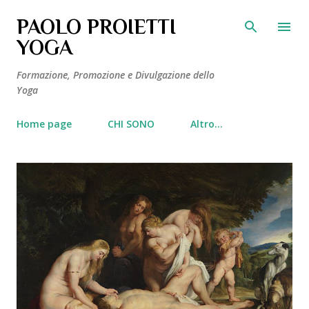
Passa ai contenuti principali
PAOLO PROIETTI
YOGA
Formazione, Promozione e Divulgazione dello
Yoga
Home page
CHI SONO
Altro…
P
o
s
t