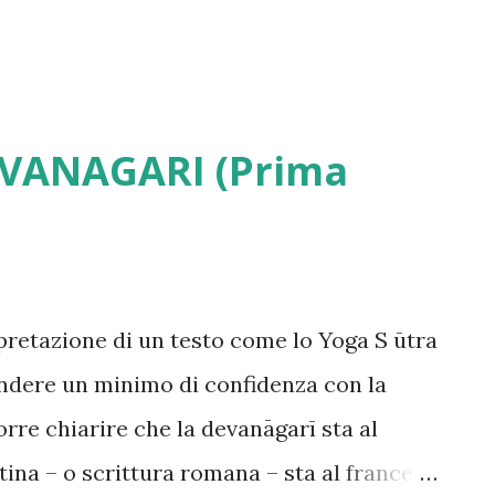
 in caso di ferite. ...
EVANAGARI (Prima
rpretazione di un testo come lo Yoga S ūtra
ere un minimo di confidenza con la
rre chiarire che la devanāgarī sta al
tina – o scrittura romana – sta al francese