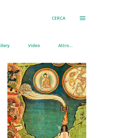
CERCA
llery
Video
Altro…