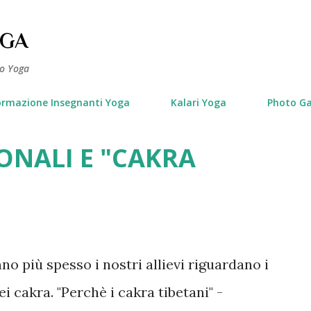
Passa ai contenuti principali
OGA
lo Yoga
ormazione Insegnanti Yoga
Kalari Yoga
Photo Ga
ONALI E "CAKRA
o più spesso i nostri allievi riguardano i
ei cakra. "Perchè i cakra tibetani" -