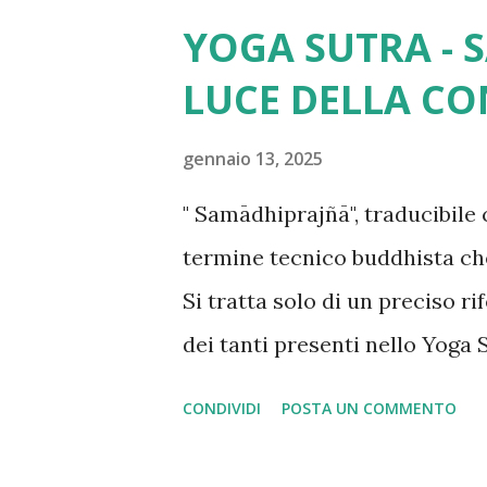
YOGA SUTRA - 
LUCE DELLA CO
gennaio 13, 2025
" Samādhiprajñā", traducibile 
termine tecnico buddhista che
Si tratta solo di un preciso 
dei tanti presenti nello Yoga S
probabilmente conto del fatt
CONDIVIDI
POSTA UN COMMENTO
dottrina buddhismo, non è p
testo di Patañjali Tornando a 