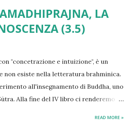
SAMADHIPRAJNA, LA
NOSCENZA (3.5)
con "concetrazione e intuizione", è un
 non esiste nella letteratura brahminica.
riferimento all'insegnamento di Buddha, uno
ūtra. Alla fine del IV libro ci renderemo
o che senza uno studio approfondito della
READ MORE »
ossibile comprendere completamente il
"Samādhiprajñā", viene citato nell'ottavo