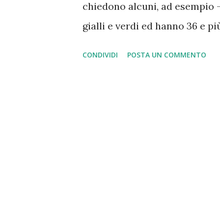
chiedono alcuni, ad esempio - 
gialli e verdi ed hanno 36 e pi
sono tutti rossi a parte quelli
CONDIVIDI
POSTA UN COMMENTO
10, 12, 16 e 2 petali?". La veri
volte che si parla di cakra, di
Haṭhayoga e, quindi, si fa rif
tradizione molto più articola
comunemente. Nello Haṭhayoga 
cakra tradizionali o, più pr
corrispondono alle zone dell’a
del cuo-re, della gola e della 