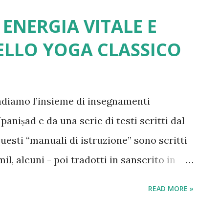
detto Gaganagañjaparipṛcchā: "Come il
ENERGIA VITALE E
ūha: "[...] (11) Inoltre, 'la radice del bene'
ELLO YOGA CLASSICO
la fede, 'il merito' è in accordo con vigore,
a, e 'la conoscenza' è la coltivazione
uizione ( samādhiprajñā ). (12) Inoltre, “la
ndiamo l’insieme di insegnamenti
abilita nei cinque poteri, “...
aniṣad e da una serie di testi scritti dal
questi “manuali di istruzione” sono scritti
il, alcuni - poi tradotti in sanscrito in
sthani o Gujarati (Gujjar Bhakha), altri
READ MORE »
 e Nepal dai maestri del Nord dell’India in
 - in una sorta di “sanscrito spurio”