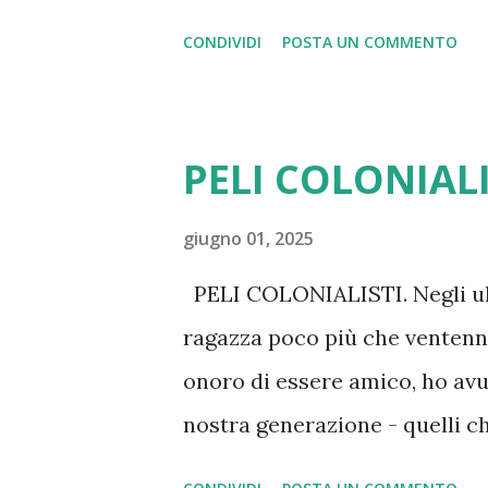
o all’italiano, quindi non dob
CONDIVIDI
POSTA UN COMMENTO
devanāgarī e lingua sanscrita
ecnicamente non si tratta di un
abugida ") usato non solo per il
PELI COLONIALI
marathi , il kashmiri , il sindhi ,
Buddhist Hybrid Sanskrit ) ecc.
giugno 01, 2025
dell’alfabeto, è una scrittura 
PELI COLONIALISTI. Negli ul
inerente identificata general
ragazza poco più che ventenne)
scevà - rappresentata nell’al
onoro di essere amico, ho avu
“ ə ”, e in devanāgarī dal simbol
nostra generazione - quelli ch
capirci - e i venti/trentenni d