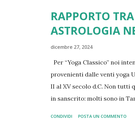
capitolo del Mahāsaṃnipāta, 
RAPPORTO TRA 
Signore disse a Brahmā Prabhāvy
ASTROLOGIA N
è l'ingresso nella capacità del
raccoglimento e consapevolezz
dicembre 27, 2024
della concentrazione e dell'int
Per “Yoga Classico” noi inte
radice del bene” deve essere st
provenienti dalle venti yoga Up
II al XV secolo d.C. Non tutti 
in sanscrito: molti sono in Tam
epoca moderna – erano in Raja
CONDIVIDI
POSTA UN COMMENTO
ancora –quelli diffusi in Tibet
fuga dalle invasioni islamiche