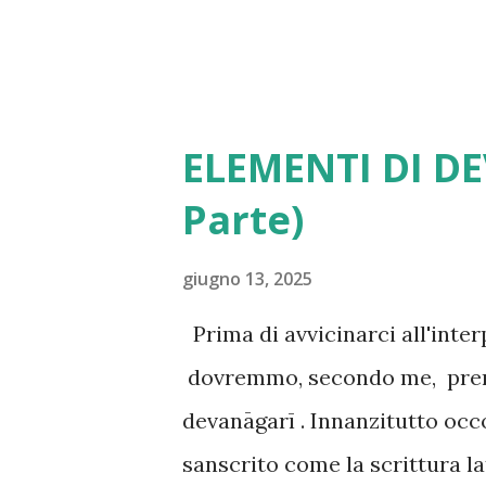
ayurvedici come punti “mortali”
ELEMENTI DI D
Parte)
giugno 13, 2025
Prima di avvicinarci all'inte
dovremmo, secondo me, prend
devanāgarī . Innanzitutto occo
sanscrito come la scrittura la