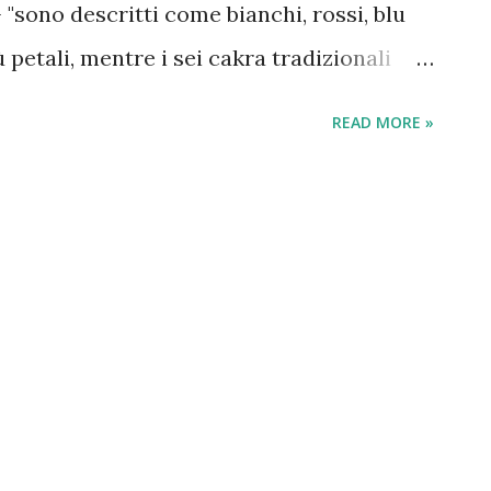
"sono descritti come bianchi, rossi, blu
ù petali, mentre i sei cakra tradizionali
 della fronte e dell'ombelico, ed hanno 4, 6,
READ MORE »
tà è che bisogna considerare che tutte le
 bandha e di posture particolari si parla di
erimento alla tradizione tantrica; una
ta e complessa di quanto si creda
tradizionale si parla di solito di sei
opriamente, di mahāmarma. I mahāmarma
no/perineo, della vescica, dell’ombelico,
testa conosciuti dagli antichi me-dici