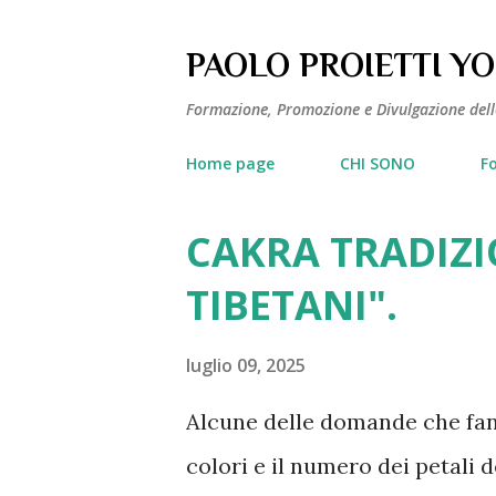
PAOLO PROIETTI Y
Formazione, Promozione e Divulgazione del
Home page
CHI SONO
F
CAKRA TRADIZI
P
o
TIBETANI".
s
t
luglio 09, 2025
Alcune delle domande che fann
colori e il numero dei petali d