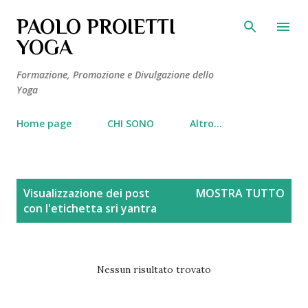
Passa ai contenuti principali
PAOLO PROIETTI
YOGA
Formazione, Promozione e Divulgazione dello
Yoga
Home page
CHI SONO
Altro…
P
Visualizzazione dei post
MOSTRA TUTTO
o
con l'etichetta
sri yantra
s
t
Nessun risultato trovato