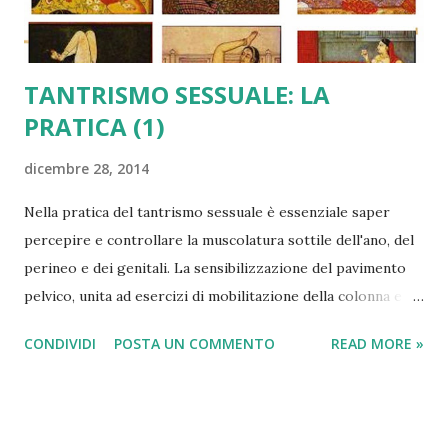
primo ha la forma di un sasso, una roccia aguzza che
sembra una montagna, ...
TANTRISMO SESSUALE: LA
PRATICA (1)
dicembre 28, 2014
Nella pratica del tantrismo sessuale è essenziale saper
percepire e controllare la muscolatura sottile dell'ano, del
perineo e dei genitali. La sensibilizzazione del pavimento
pelvico, unita ad esercizi di mobilitazione della colonna e
delle articolazioni, condurrà alla scoperta del collegamento
CONDIVIDI
POSTA UN COMMENTO
READ MORE »
tra questi tre punti (ano, perineo, genitali), l'ombelico e i
cakra della testa. - L'ano è collegato al cervelletto e, di
riflesso, alla ghiandola pineale. - Il perineo è collegato al
tronco encefalico e alla fontanella (sincipite). - Il clitoride e