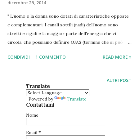
dicembre 26, 2014
" L'uomo e la donna sono dotati di caratteristiche opposte
e complementari. I canali sottili (nadi) dell'uomo sono
stretti e rigidi e la maggior parte dell'energia che vi
circola, che possiamo definire OJAS (termine che si può
tradurre con vitalità o forza) tende naturalmente verso
CONDIVIDI
1 COMMENTO
READ MORE »
l'esterno. I canali sottili della donna sono invece morbidi ed
ampi e l'energia che vi circola e che possiamo definire
genericamente PRANA, tende all'interiorizzazione ." In
ALTRI POST
ragione della diversa direzione e qualità della circolazione
Translate
energetica, la donna ha più facilmente accesso al cakra del
Powered by
Translate
cuore, detto hṛdaya (centro, cuore, mente) cakra. Hṛdaya
Contattami
non va confuso con il centro detto anāhata cakra ! Si tratta
Nome
di due cakra diversi, collocati in zone diverse del corpo.
Anāhata cakra è un "loto" a dodici petali rossi posto
Email
*
sull'asse della colonna vertebrale, al centro del quale