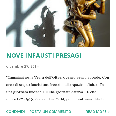
NOVE INFAUSTI PRESAGI
dicembre 27, 2014
"Camminai nella Terra dell'Oltre, oceano senza sponde, Con
arco di sogno lanciai una freccia nello spazio infinito. Fu
una giornata buona? Fu una giornata cattiva? E che
importa?" Oggi, 27 dicembre 2014, per il tantrismo tibetano
è Ngenpa Gu Dzom , il giorno dei nove infausti presagi.
CONDIVIDI
POSTA UN COMMENTO
READ MORE »
Inutile fare riti, inutile invocare la Dea o la buona sorte.