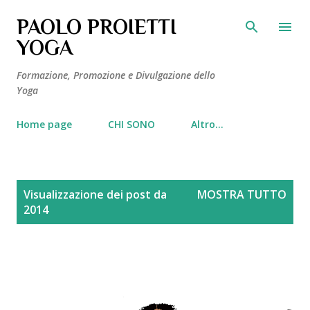
Passa ai contenuti principali
PAOLO PROIETTI
YOGA
Formazione, Promozione e Divulgazione dello
Yoga
Home page
CHI SONO
Altro…
P
Visualizzazione dei post da
MOSTRA TUTTO
o
2014
s
t