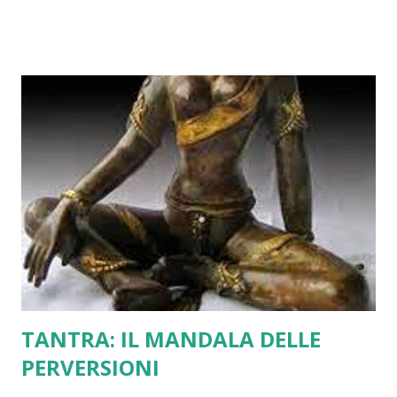
Qualsiasi cosa si possa fare o pensare, niente andrà come
desideriamo. Che fanno i tibetani in queste ventiquattro
ore (da mezzogiorno di oggi a mezzogiorno di domani 28
dicembre)? Si disperano? Piangono? Maledicono la
sfortuna? Macchè! Durante Ngenpa Gu Dzom si gioca, si
fanno pic nic, si libera la mente dal rimpianto del passato e
dal sogno del futuro. I Nove Infausti Presagi non dipendono
dal karma, né dagli dei. Arrivano e basta. E noi ci troviamo
nudi, senza sostegni, senza credenze. Liberi, appunto. La
libertà spaventa. Per questo si ha bisogno di "CREDERE".
Che cosa buffa! I maestri ...
TANTRA: IL MANDALA DELLE
PERVERSIONI