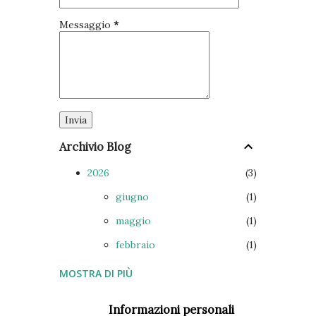
troviamo il suono seme dell'aria, यं yaṃ, mentre nei petali
Messaggio
*
sono inscritte, ...
Archivio Blog
2026
3
giugno
1
maggio
1
febbraio
1
MOSTRA DI PIÙ
2025
5
ottobre
1
Informazioni personali