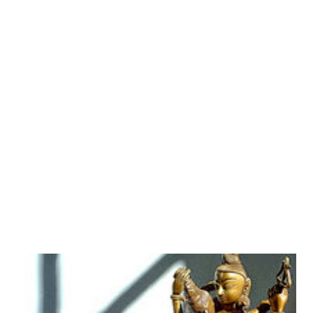
il glande sono collegati al punto tra le sopracciclia e di
riflesso, alla ghiandola pituitaria. - L'ombelico e la zona
sottostante, sono invece da considerarsi il vero centro del
corpo . E' da lì dal maṇipūra cakra che, per lo yoga, hanno
origine i dieci canali energetici fondamentali del corpo.
Ecco alcuni esercizi per percepire e attivare
separatamente la muscolat...