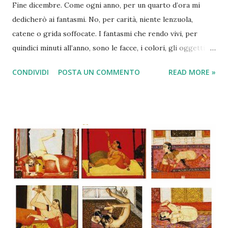
Fine dicembre. Come ogni anno, per un quarto d’ora mi
dedicherò ai fantasmi. No, per carità, niente lenzuola,
catene o grida soffocate. I fantasmi che rendo vivi, per
quindici minuti all’anno, sono le facce, i colori, gli oggetti
che ho nascosto nel cuore e nella mente nei mesi passati.
CONDIVIDI
POSTA UN COMMENTO
READ MORE »
Chiudo gli occhi e visualizzo un calendario, di quelli a
strappo, con i giorni trascorsi che volano via, ad uno ad
uno. Come le foglie mosse dal vento. Scelgo una data e
lascio che la faccia o il colore o l’oggetto escano fuori, se
vogliono, dal baule dei ricordi. A volte è un gioco
divertente. Altre ti trovi inzuppato di malinconia. Ma
sempre scopri di te qualcosa che non sai o che non vuoi
sapere. Chiudo gli occhi e scelgo il giorno: 28 dicembre
2013 e poi , ad uno ad uno, senza fretta, strappo i foglietti,
bianchi con le date in rosso. Eccoci…28 dicembre 2014.
Faccio silenzio. E buio. Sono tre i fantasmi di quest’anno. Il