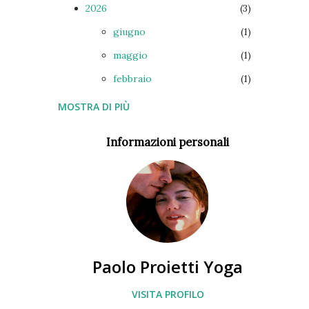
2026
3
giugno
1
maggio
1
febbraio
1
MOSTRA DI PIÙ
2025
5
ottobre
1
Informazioni personali
luglio
1
giugno
2
gennaio
1
2024
16
dicembre
2
Paolo Proietti Yoga
ottobre
1
VISITA PROFILO
luglio
3