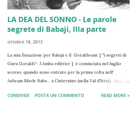
LA DEA DEL SONNO - Le parole
segrete di Babaji, IIIa parte
ottobre 18, 2013
La mia fissazione per Babaji e il Gorakhvani [ "i segreti di
Guru Gorakh"- J.Amba editrice ] è cominciata nel luglio
scorso, quando sono entrato per la prima volta nell'
Ashram Bhole Baba , a Cisternino (nella Val d'Itria). Appena
mi ha visto Rupchand, uno dei discepoli storici di Babaji di
CONDIVIDI
POSTA UN COMMENTO
READ MORE »
Hairakhan (uno di coloro che ne ha ascoltato direttamente
gli insegnamenti per intenderci), mi ha guardato negli occhi
e, praticamente senza dire una parola, si è alzato ha preso
un libro dallo shop dell'Ashram e me lo ha regalato. II libro
era, appunto, il Gorakhvani, resoconto scritto delle