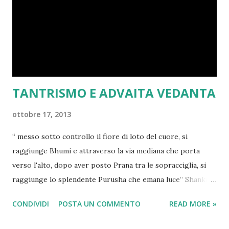
TANTRISMO E ADVAITA VEDANTA
ottobre 17, 2013
“ messo sotto controllo il fiore di loto del cuore, si
raggiunge Bhumi e attraverso la via mediana che porta
verso l'alto, dopo aver posto Prana tra le sopracciglia, si
raggiunge lo splendente Purusha che emana luce” Shankara
Bhagavadpada – commento alla Bhagavad Gita VIII, 9,10 . Il
CONDIVIDI
POSTA UN COMMENTO
READ MORE »
1° febbraio del 2007, giorno del mio compleanno, mi arrivò,
dono inaspettato, una cassa di libri, quasi tutti traduzioni di