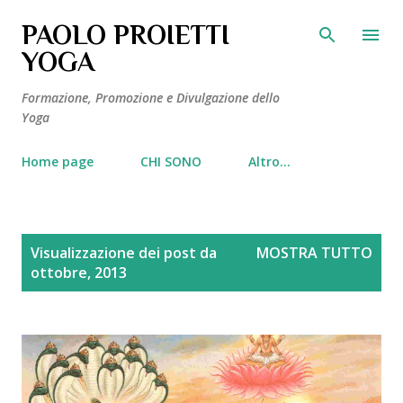
Passa ai contenuti principali
PAOLO PROIETTI
YOGA
Formazione, Promozione e Divulgazione dello
Yoga
Home page
CHI SONO
Altro…
P
Visualizzazione dei post da
MOSTRA TUTTO
o
ottobre, 2013
s
t