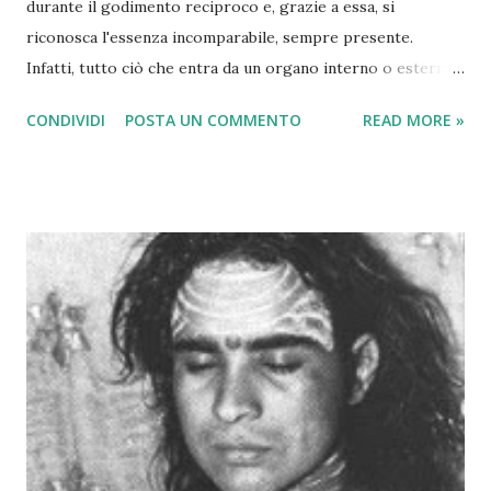
durante il godimento reciproco e, grazie a essa, si
riconosca l'essenza incomparabile, sempre presente.
Infatti, tutto ciò che entra da un organo interno o esterno
risiede sotto forma di coscienza o di soffio nel regno della
CONDIVIDI
POSTA UN COMMENTO
READ MORE »
via mediana che, collegata essenzialmente al soffio
universale (anuprāṇanā), anima ogni parte del corpo. E ciò
che viene chiamato ojas, vitalità, e che vivifica tutto il
corpo" Abhinavagupta - Parātrīśikāvivaraṇa Che nello
yoga, esista una via realizzativa basata sulle pratiche
sessuali è cosa risaputa. Per alcuni, come Abhinavagupta, è
la via maestra, la più alta e sublime, per riscoprirsi UNO
con l'Universo. Per noi occidentali invece diviene spesso
un sentiero tortuoso, pieno di trabocchetti, false piste e
botole segrete che non portano da nessuna parte. Gli
insegnamenti di kāma sono così lontani dalla nostra cultura
che spesso i maestri indiani e tibetani preferiscono n...