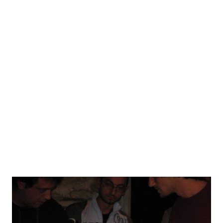
proposito ho buttato giù un po' di riflessioni sull'alchimia.
Un sorriso, P. IL PAVONE Il pavone è presente come
simbolo nell'induismo, nel taoismo,nel buddismo zen e
nell'alchimia occidentale. Scrive un alchimista del
'500,Gerhard Dorn “ Questo uccello vola durante la notte
senza ali. Alla prima rugiada del cielo, dopo un ininterrotto
processo di cottura, ascendendo e discendendo, dap...