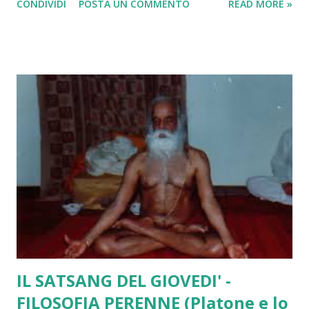
CONDIVIDI
POSTA UN COMMENTO
READ MORE »
degli effetti sulla vita "reale" nostra e di altri? A rigor di
logica, perché no? Nel mondo notturno vivo spesso
esperienze ispirate agli eventi diurni, e un fenomeno
esterno al mio corpo di dormiente si ficcherà nella sfera
onirica senza problemi. La sveglia che, ospite inatteso,
compare, in corpo e voce, nei sogni dell'alba, mutata in un
segnale di pericolo o nel canto di un uccello sconosciuto, è
una esperienza che, almeno una volta, abbiamo fatto tutti
noi, e anche le voci dei vicini o la pioggia improvvisa
penetrano, facilmente, anche se trasformati, nella sfera del
sogno. Niente ci vieta di pensare che anche il sogno posso
"esondare" nella veg...
IL SATSANG DEL GIOVEDI' -
FILOSOFIA PERENNE (Platone e lo