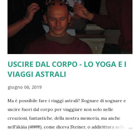
USCIRE DAL CORPO - LO YOGA E I
VIAGGI ASTRALI
giugno 06, 2019
Ma è possibile fare i viaggi astrali? Sognare di sognare e
uscire fuori dal corpo per viaggiare non solo nelle
creazioni, fantastiche, della nostra memoria, ma anche
nell'ākāśa (आकाश), come diceva Steiner, o addirittura nella
realtà quotidiana? È possibile che ciò che sogniamo abbia