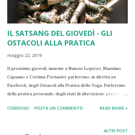
IL SATSANG DEL GIOVEDÌ - GLI
OSTACOLI ALLA PRATICA
maggio 22, 2019
Il prossimo giovedì, insieme a Nunzio Lopizzo, Massimo
Capuano e Corinna Fornasier parleremo, in diretta su
Facebook, degli Ostacoli alla Pratica dello Yoga. Parleremo
della pratica personale, degli stati di alterazione percettiva
delle trasformazioni di mente, parola e corpo che
CONDIVIDI
POSTA UN COMMENTO
READ MORE »
accompagnano (o dovrebbero accompagnare) il percorso
dello Yoga. Talvolta le trasformazioni provocate dal s
ādhana sono poco evidenti, altre hanno l'effetto di uno
ALTRI POST