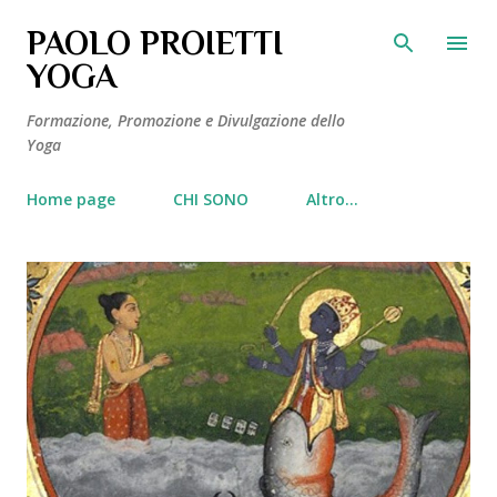
Passa ai contenuti principali
PAOLO PROIETTI
YOGA
Formazione, Promozione e Divulgazione dello
Yoga
Home page
CHI SONO
Altro…
P
o
s
t