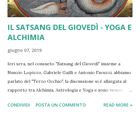
IL SATSANG DEL GIOVEDÌ - YOGA E
ALCHIMIA
giugno 07, 2019
Ieri sera, nel consueto "Satsang del Giovedì" insieme a
Nunzio Lopizzo, Gabriele Gailli e Antonio Favuzzi, abbiamo
parlato del "Terzo Occhio", la discussione si è allargata al
rapporto tra Alchimia, Astrologia e Yoga e sono venuti
fuori, secondo me, spunti per riflessioni assai interessanti
CONDIVIDI
POSTA UN COMMENTO
READ MORE »
che, nei prossimi incontri mi piacerebbe trattare in modo
specifico. Come sempre chiunque abbia voglia e tempo di
esprimere le proprie idee in proposito è più che bene
accetto. Nella speranza di accendere una discussione in