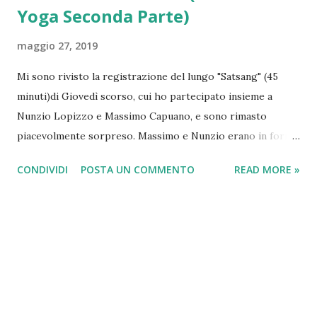
Yoga Seconda Parte)
maggio 27, 2019
Mi sono rivisto la registrazione del lungo "Satsang" (45
minuti)di Giovedì scorso, cui ho partecipato insieme a
Nunzio Lopizzo e Massimo Capuano, e sono rimasto
piacevolmente sorpreso. Massimo e Nunzio erano in forma
smagliante e sono venute fuori delle " chicche " che
CONDIVIDI
POSTA UN COMMENTO
READ MORE »
meriterebbero di essere approfondite. Ne cito tre che mi
hanno colpito profondamente: 1) La Conoscenza è un
ostacolo alla Realizzazione. 2) La Cristallizzazione delle
opinion i, ovvero lo scambiare le proprie opinioni per
verità assoluta (anziché verità relativa) conduce alla
"Polarizzazione" e quindi al conflitto . 3) La Gioia non è il
fine della pratica e/o dell'esistenza, ma è uno strumento
realizzativo . In realtà si tratta di tre concetti