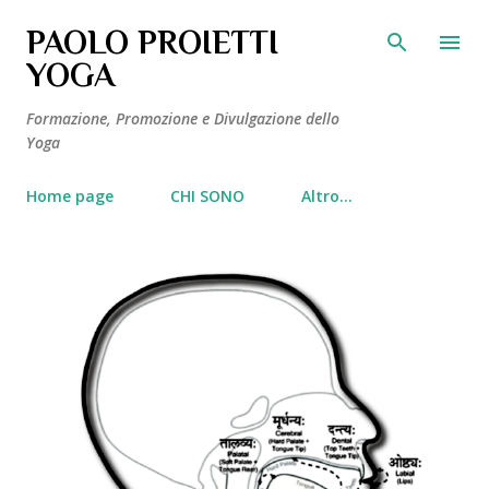
Passa ai contenuti principali
PAOLO PROIETTI
YOGA
Formazione, Promozione e Divulgazione dello
Yoga
Home page
CHI SONO
Altro…
P
o
s
t