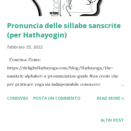
Pronuncia delle sillabe sanscrite
(per Hathayogin)
febbraio 25, 2022
Fonetica. Fonte:
https://delightHaṭhayoga.com/blog/Haṭhayoga/the-
sanskrit-alphabet-a-pronunciation-guide Non credo che
per praticare yoga sia indispensabile conoscere
perfettamente il sanscrito: sarebbe come a dire che fare
CONDIVIDI
POSTA UN COMMENTO
READ MORE »
Muay Thai è necessario conoscere il tailandese , o per fare
danza classica il francese, ma sapere, un minimo, come si
pronunciamo quelle letterine svolazzanti che molti si
ALTRI POST
tatuano sulle braccia o, dipinte su tele e cartoni,