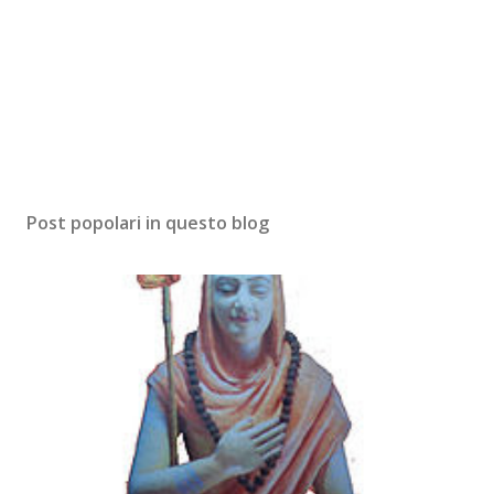
o
m
m
e
n
t
o
Post popolari in questo blog