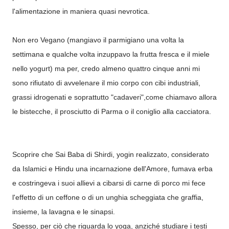
l'alimentazione in maniera quasi nevrotica.
Non ero Vegano (mangiavo il parmigiano una volta la
settimana e qualche volta inzuppavo la frutta fresca e il miele
nello yogurt) ma per, credo almeno quattro cinque anni mi
sono rifiutato di avvelenare il mio corpo con cibi industriali,
grassi idrogenati e soprattutto "cadaveri",come chiamavo allora
le bistecche, il prosciutto di Parma o il coniglio alla cacciatora.
Scoprire che Sai Baba di Shirdi, yogin realizzato, considerato
da Islamici e Hindu una incarnazione dell'Amore, fumava erba
e costringeva i suoi allievi a cibarsi di carne di porco mi fece
l'effetto di un ceffone o di un unghia scheggiata che graffia,
insieme, la lavagna e le sinapsi.
Spesso, per ciò che riguarda lo yoga, anziché studiare i testi