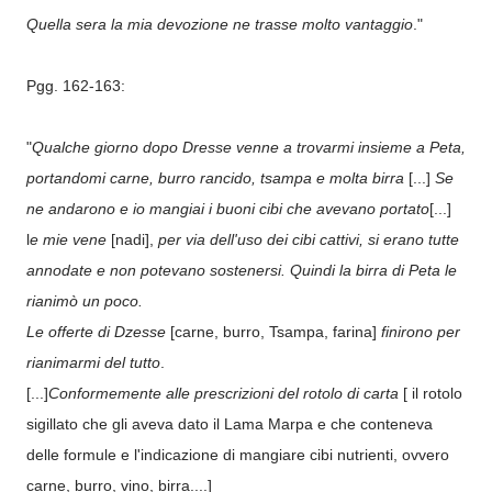
Quella sera la mia devozione ne trasse molto vantaggio
."
Pgg. 162-163:
"
Qualche giorno dopo Dresse venne a trovarmi insieme a Peta,
portandomi carne, burro rancido, tsampa e molta birra
[...]
Se
ne andarono e io mangiai i buoni cibi che avevano portato
[...]
l
e mie vene
[nadi],
per via dell'uso dei cibi cattivi, si erano tutte
annodate e non potevano sostenersi. Quindi la birra di Peta le
rianimò un poco.
Le offerte di Dzesse
[carne, burro, Tsampa, farina]
finirono per
rianimarmi del tutto
.
[...]
Conformemente alle prescrizioni del rotolo di carta
[ il rotolo
sigillato che gli aveva dato il Lama Marpa e che conteneva
delle formule e l'indicazione di mangiare cibi nutrienti, ovvero
carne, burro, vino, birra....]