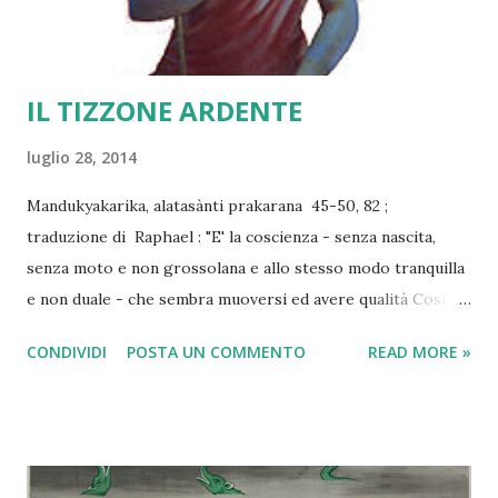
IL TIZZONE ARDENTE
luglio 28, 2014
Mandukyakarika, alatasànti prakarana 45-50, 82 ;
traduzione di Raphael : "E' la coscienza - senza nascita,
senza moto e non grossolana e allo stesso modo tranquilla
e non duale - che sembra muoversi ed avere qualità Così la
mente/coscienza è non nata e le anime sono altre-sì senza
CONDIVIDI
POSTA UN COMMENTO
READ MORE »
nascita. Coloro i quali conoscono ciò non cadono
nell'errore/sofferenza. Come il movimento di un tizzone
ardente sembra avere una linea dritta o curva così il
movimento della coscienza appare essere il conoscitore e il
conosciuto. Come il tizzone ardente quando non è in moto