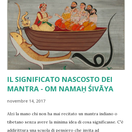
diviene libero dalle apparenze e dalla nascita, cosi la
coscienza quando non è in movimento rimane libera dalle
apparenze e dalla nascita. Quando il tizzone ardente è in
moto , le apparenze non gli provengono da nessuna parte.
Né esse vanno in altro luogo quando il tizzone ardente è
fermo, né ad esso ritornano. Le apparenze non
provengono dal tizzone ardente a causa della loro
mancanza di sostanzialità. Anche nei...
IL SIGNIFICATO NASCOSTO DEI
MANTRA - OM NAMAḤ ŚIVĀYA
novembre 14, 2017
Alzi la mano chi non ha mai recitato un mantra indiano o
tibetano senza avere la minima idea di cosa significasse. C'è
addirittura una scuola di pensiero che invita ad