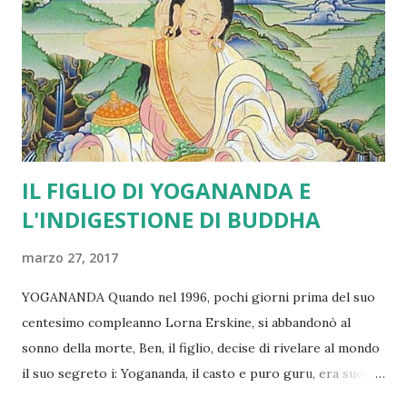
apparenze e dalla nascita. Quando il tizzone ardente è in
moto , le apparenze non gli provengono da nessuna parte.
Né esse vanno in altro luogo quando il tizzone ardente è
fermo, né ad esso ritornano. Le apparenze non
provengono dal tizzone ardente a causa della loro
mancanza di sostanzialità. Anche nei...
IL FIGLIO DI YOGANANDA E
L'INDIGESTIONE DI BUDDHA
marzo 27, 2017
YOGANANDA Quando nel 1996, pochi giorni prima del suo
centesimo compleanno Lorna Erskine, si abbandonò al
sonno della morte, Ben, il figlio, decise di rivelare al mondo
il suo segreto i: Yogananda, il casto e puro guru, era suo
padre. Ne uscì fuori una terribile, e molto poco yogica,