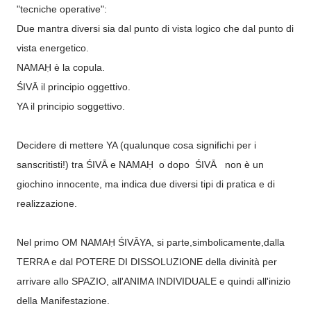
"tecniche operative":
Due mantra diversi sia dal punto di vista logico che dal punto di
vista energetico.
NAMAḤ
è la copula.
ŚIVĀ
il principio oggettivo.
YA il principio soggettivo.
Decidere di mettere YA (qualunque cosa significhi per i
sanscritisti!) tra
ŚIVĀ e
NAMAḤ
o dopo
ŚIVĀ
non è un
giochino innocente, ma indica due diversi tipi di pratica e di
realizzazione.
Nel primo
OM NAMAḤ ŚIVĀYA, si parte,simbolicamente,dalla
TERRA e dal POTERE DI DISSOLUZIONE della divinità per
arrivare allo SPAZIO, all'ANIMA INDIVIDUALE e quindi all'inizio
della Manifestazione.