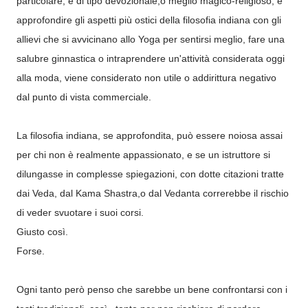
particolare, è di tipo devozionale,o meglio magico-religioso, e
approfondire gli aspetti più ostici della filosofia indiana con gli
allievi che si avvicinano allo Yoga per sentirsi meglio, fare una
salubre ginnastica o intraprendere un'attività considerata oggi
alla moda, viene considerato non utile o addirittura negativo
dal punto di vista commerciale.
La filosofia indiana, se approfondita, può essere noiosa assai
per chi non è realmente appassionato, e se un istruttore si
dilungasse in complesse spiegazioni, con dotte citazioni tratte
dai Veda, dal Kama Shastra,o dal Vedanta correrebbe il rischio
di veder svuotare i suoi corsi.
Giusto così.
Forse.
Ogni tanto però penso che sarebbe un bene confrontarsi con i