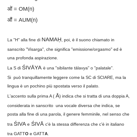
ओं = OM(n)
औं = AUM(n)
NAMAḤ
La "H" alla fine di
, poi, è il suono chiamato in
sanscrito "Visarga", che significa "emissione/orgasmo" ed è
una profonda aspirazione.
ŚIVĀYA
La S di
è una "sibilante tālavya" o "palatale".
Si può tranquillamente leggere come la SC di SCIARE, ma la
lingua è un pochino più spostata verso il palato.
Ā
L'accento sulla prima A (
) indica che si tratta di una doppia A,
considerata in sanscrito una vocale diversa che indica, se
posta alla fine di una parola, il genere femminile, nel senso che
ŚIVA
ŚIVĀ
tra
e
c'è la stessa differenza che c'è in italiano
tra GATT
O
e GATT
A
.