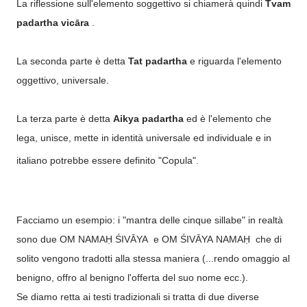
La riflessione sull'elemento soggettivo si chiamerà quindi
Tvam
padartha vicāra
.
La seconda parte è detta
Tat padartha
e riguarda l'elemento
oggettivo, universale.
La terza parte è detta
Aikya padartha
ed è l'elemento che
lega, unisce, mette in identità universale ed individuale e in
italiano potrebbe essere definito "Copula".
Facciamo un esempio: i "mantra delle cinque sillabe" in realtà
sono due OM NAMAḤ ŚIVĀYA
e
OM ŚIVĀYA
NAMAḤ
che di
solito vengono tradotti alla stessa maniera (...rendo omaggio al
benigno, offro al benigno l'offerta del suo nome ecc.).
Se diamo retta ai testi tradizionali si tratta di due diverse