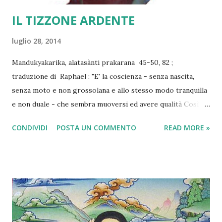
IL TIZZONE ARDENTE
luglio 28, 2014
Mandukyakarika, alatasànti prakarana 45-50, 82 ;
traduzione di Raphael : "E' la coscienza - senza nascita,
senza moto e non grossolana e allo stesso modo tranquilla
e non duale - che sembra muoversi ed avere qualità Così la
mente/coscienza è non nata e le anime sono altre-sì senza
CONDIVIDI
POSTA UN COMMENTO
READ MORE »
nascita. Coloro i quali conoscono ciò non cadono
nell'errore/sofferenza. Come il movimento di un tizzone
ardente sembra avere una linea dritta o curva così il
movimento della coscienza appare essere il conoscitore e il
conosciuto. Come il tizzone ardente quando non è in moto
diviene libero dalle apparenze e dalla nascita, cosi la
coscienza quando non è in movimento rimane libera dalle