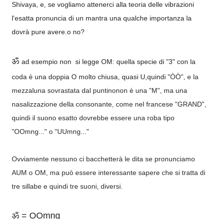
Shivaya, e, se vogliamo attenerci alla teoria delle vibrazioni
l'esatta pronuncia di un mantra una qualche importanza la
dovrà pure avere.o no?
ॐ
ad esempio non si legge OM: quella specie di "3" con la
coda è una doppia O molto chiusa, quasi U,quindi "
ÒÒ", e la
mezzaluna sovrastata dal puntinonon è una "M", ma una
nasalizzazione della consonante, come nel francese "GRAND",
quindi il suono esatto dovrebbe essere una roba tipo
"OOmng..." o "UUmng..."
Ovviamente nessuno ci bacchetterà le dita se pronunciamo
AUM o OM, ma può essere interessante sapere che si tratta di
tre sillabe e quindi tre suoni, diversi.
ॐ = OOmng