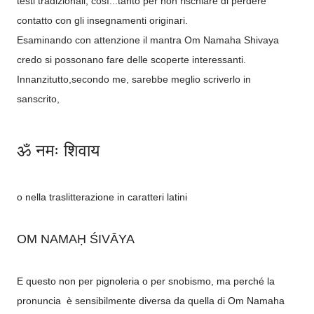
testi tradizionali, così...tanto per non rischiare di perdere
contatto con gli insegnamenti originari.
Esaminando con attenzione il mantra Om Namaha Shivaya
credo si possonano fare delle scoperte interessanti.
Innanzitutto,secondo me, sarebbe meglio scriverlo in
sanscrito,
ॐ नमः शिवाय
o nella traslitterazione in caratteri latini
OM NAMAḤ ŚIVĀYA
E questo non per pignoleria o per snobismo, ma perché la
pronuncia è sensibilmente diversa da quella di Om Namaha