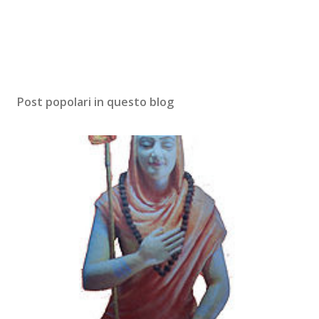
m
e
n
t
o
Post popolari in questo blog