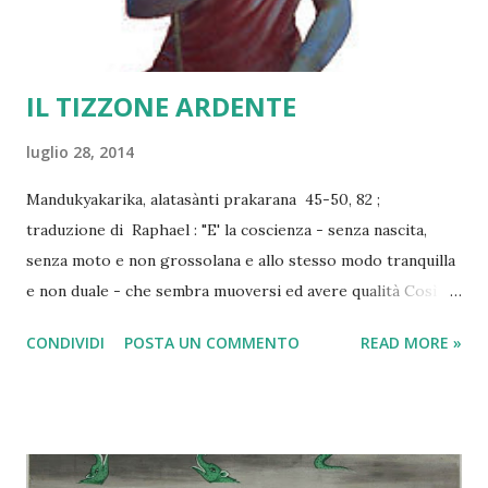
IL TIZZONE ARDENTE
luglio 28, 2014
Mandukyakarika, alatasànti prakarana 45-50, 82 ;
traduzione di Raphael : "E' la coscienza - senza nascita,
senza moto e non grossolana e allo stesso modo tranquilla
e non duale - che sembra muoversi ed avere qualità Così la
mente/coscienza è non nata e le anime sono altre-sì senza
CONDIVIDI
POSTA UN COMMENTO
READ MORE »
nascita. Coloro i quali conoscono ciò non cadono
nell'errore/sofferenza. Come il movimento di un tizzone
ardente sembra avere una linea dritta o curva così il
movimento della coscienza appare essere il conoscitore e il
conosciuto. Come il tizzone ardente quando non è in moto