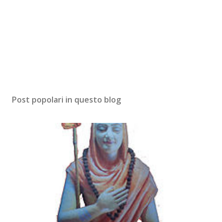
o
m
m
e
n
t
o
Post popolari in questo blog