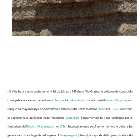
[1]
Vidyāraṇya noto anche come Mādhavācārya o Mādhava Vidyāranya
è solitamente conosciuto
come patrono e sommo sacerdote di
Harihara I
e
Bukka Raya I
, i fondatori dell'
Impero Vijayanagara
.
Nacque tra Māyaṇācārya e Śrīmatīdevī ad Pampakṣetra (nella moderna
Hampi
) nel
1268
. Altre fonti
lo vogliono nato ad Ekasila nagari (moderba
Warangal
). Fondamentale fu il suo contributo per la
fondazione dell'
Impero Vijayanagara
nel
1336
. Successivamente servì come mentore e guida a tre
generazioni di re alla guida dell'impero. A
Vijayanagara
(Hampi), la capitale dell'impero, fu edificato