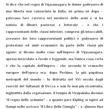
Si dice che nel regno di Vijayamagara le donne godessero di
una libertà mai conosciuta in India, né prima né dopo –
potevano fare carriera nel mestiere delle armi e si ha
notizia di illustri poetesse e letterate – e che i
rappresentanti delle classi inferiori, compresi gli intoccabili,
avessero dei loro rappresentanti politici e godessero di
protezione ed aiuti economici da parte delle classi più
agiate; si dicono molte cose sull’impero di Vijayanagara,
spesso mescolate a favole e leggende, ma l’unica cosa certa
è che la capitale dell’Impero - che secondo le cronache
europee dell’epoca era, dopo Pechino, la più popolosa
metropoli del mondo - fu distrutta nel XVI secolo dagli
eserciti dei Sultanati di Decca e non fu mai più ricostruita;
inghiottito dalla vegetazione, il tempio di Virupaksha divenne
“il regno delle scimmie” - a quanto pare Kipling si ispirò ad
Hampi nello scrivere “Il Libro della Giungla” – e, almeno fino