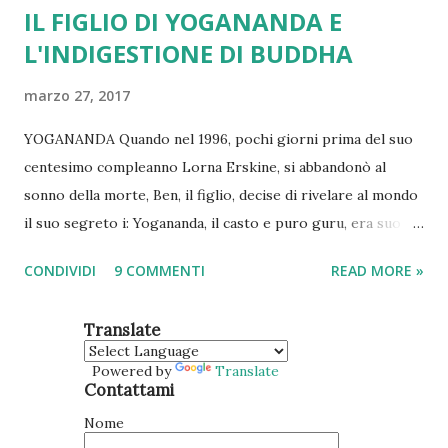
IL FIGLIO DI YOGANANDA E
L'INDIGESTIONE DI BUDDHA
marzo 27, 2017
YOGANANDA Quando nel 1996, pochi giorni prima del suo
centesimo compleanno Lorna Erskine, si abbandonò al
sonno della morte, Ben, il figlio, decise di rivelare al mondo
il suo segreto i: Yogananda, il casto e puro guru, era suo
padre. Ne uscì fuori una terribile, e molto poco yogica,
CONDIVIDI
9 COMMENTI
READ MORE »
battaglia legale a colpi di foto, rivelazioni pruriginose ed
esami del DNA tra la Self Realization Fellowship,la potente
Translate
associazione fondata dal maestro, e gli eredi di Lorna (che
chiedevano un sacco di soldi...). Ad un certo punto vennero
Powered by
Translate
Contattami
fuori altri tre o quattro figli di discepole americane, tutti
bisogna dire assai somiglianti al Guru, . E venne fuori una
Nome
storia, confermata da alcuni fuoriusciti dalla Self Realization