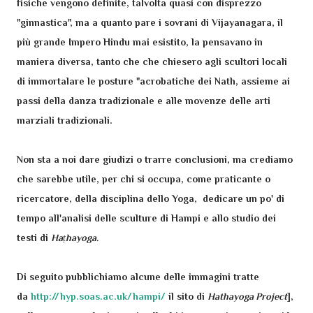
fisiche vengono definite, talvolta quasi con disprezzo
"ginnastica", ma a quanto pare i sovrani di Vijayanagara, il
più grande Impero Hindu mai esistito, la pensavano in
maniera diversa, tanto che che chiesero agli scultori locali
di immortalare le posture "acrobatiche dei Nath, assieme ai
passi della danza tradizionale e alle movenze delle arti
marziali tradizionali.
Non sta a noi dare giudizi o trarre conclusioni, ma crediamo
che sarebbe utile, per chi si occupa, come praticante o
ricercatore, della disciplina dello Yoga, dedicare un po' di
tempo all'analisi delle sculture di Hampi e allo studio dei
testi di
Haṭhayoga.
Di seguito pubblichiamo alcune delle immagini tratte
da
http://hyp.soas.ac.uk/hampi/
il sito di
Hathayoga Project
],