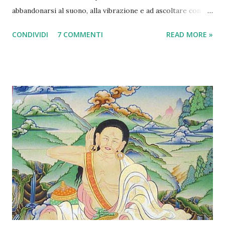
abbandonarsi al suono, alla vibrazione e ad ascoltare con il
cuore. Il personale sentire viene considerato un metro di
CONDIVIDI
7 COMMENTI
READ MORE »
giudizio assai più affidabile della razionalità, e
l'atteggiamento più comune, nell'approccio alla "Scienza dei
mantra è il " Che mi frega di sapere cosa vuol dire?
L'importante è che mi risuoni! ". Devo dire che ci sta. Tutto
nell'universo è vibrazione e ovviamente quel che conta è il
risultato. Se uno recita 108 volte Om Namaha Shivaya senza
sapere che vuol dire e poi si sente in pace con il mondo, va
bene così. Anzi va MOLTO bene! Ma bisogna considerare
che nei testi "tecnici" dello yoga, non numerosissimi, si
parla di una serie di valenze simboliche, modalità di
pronuncia e possibilità di "utilizzo" che, secondo me, la
maggi...