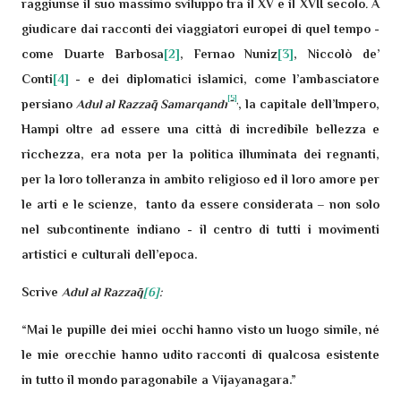
raggiunse il suo massimo sviluppo tra il XV e il XVII secolo
.
A
giudicare dai racconti dei viaggiatori europei di quel tempo -
come Duarte Barbosa
[2]
, Fernao Nuniz
[3]
, Niccolò de’
Conti
[4]
- e dei diplomatici islamici, come l’ambasciatore
[5]
,
persiano
Adul al Razz
ā
q Samarqand
ī
, la capitale dell’Impero,
Hampi oltre ad essere una città di incredibile bellezza e
ricchezza, era nota per la politica illuminata dei regnanti,
per la loro tolleranza in ambito religioso ed il loro amore per
le arti e le scienze, tanto da essere considerata – non solo
nel subcontinente indiano - il centro di tutti i movimenti
artistici e culturali dell’epoca.
Scrive
Adul al Razz
ā
q
[6]
:
“Mai le pupille dei miei occhi hanno visto un luogo simile, né
le mie orecchie hanno udito racconti di qualcosa esistente
in tutto il mondo paragonabile a Vijayanagara.”