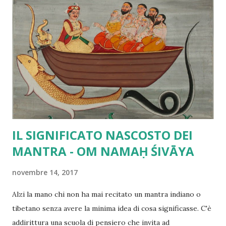
diviene libero dalle apparenze e dalla nascita, cosi la
coscienza quando non è in movimento rimane libera dalle
apparenze e dalla nascita. Quando il tizzone ardente è in
moto , le apparenze non gli provengono da nessuna parte.
Né esse vanno in altro luogo quando il tizzone ardente è
fermo, né ad esso ritornano. Le apparenze non
provengono dal tizzone ardente a causa della loro
mancanza di sostanzialità. Anche nei...
IL SIGNIFICATO NASCOSTO DEI
MANTRA - OM NAMAḤ ŚIVĀYA
novembre 14, 2017
Alzi la mano chi non ha mai recitato un mantra indiano o
tibetano senza avere la minima idea di cosa significasse. C'è
addirittura una scuola di pensiero che invita ad