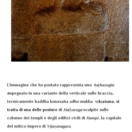
L'immagine che ho postato rappresenta uno
h
aṭhayogin
i
mpegnato in una variante della verticale sulle braccia,
tecnicamente
baddha konasāna adho mukha
vṛkṣāsana. si
tratta di una delle posture
di
Haṭḥayoga
scolpite sulle
colonne dei templi e degli edifici civili di
Hampi ,
la capitale
del mitico impero di
Vijayanagara.