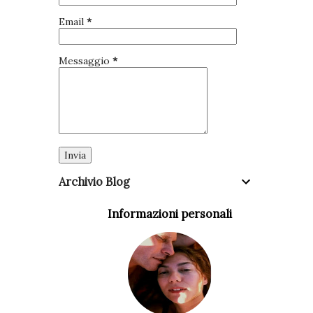
Fellowship (e quindi... interessati) riguardante un gruppo di
Email
*
"sorelle dell'amore" giovani discepole che avrebbero diviso
con Yogananda il terzo piano del primo centro californiano
Messaggio
*
della S:R:F. Certo, per tornare a Lorna, che se una donna
americana bianca e b...
Archivio Blog
Informazioni personali