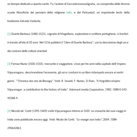
un tempio dedicato a questo santo. Fu l'autore di Sarvadarśanasaṅ̇graha, un compendio delle diverse
scuole filosofiche del pensiero della religione
indù
, e del Pañcadaśī, un importante testo della
tradizione Advaita Vedanta.
[2]
Duarte Barbosa (1480-1521), cognato di Magellano, esploratore e scrittore portoghese, si trasferì
in kerala all’età di 20 anni. Nel 1516 pubblicò il “Libro di Duarte Barbosa”, con la descrizione degli usi e
dei costumi delle culture orientali.
[3]
Fernao Nuniz (1500-1550), mercante e viaggiatore, visse per tre anni nella capitale dell’Impero
Vijayanagara, descrivendone l’economia, gli usi e i costumi in un libro ristampato ancora ai nostri
giorni, “”Chronica dos reis de Bisnaga”.
Vedi: R. Sewell, F. Nunes, D.Paes, “A forgotten empire:
Vijayanagar; a contribution to the history of India”.
Adamant media Corporation, 1982. ISBN 0-543-
92588-9,
[4]
Niccolò de’ Conti (1395-1469) visitò Vijayanagara intorno al 1420. Le cronache dei suoi viaggi in
India sono pubblicate ancora oggi. Vedi: Nicolo de Conti, “
Le voyage aux Indes
”,2004, ISBN
290642861.