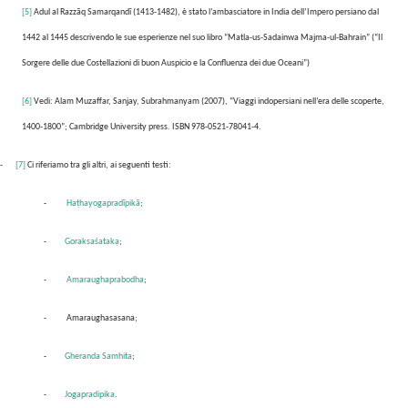
[5]
Adul al Razzāq Samarqandī (1413-1482), è stato l’ambasciatore in India dell’Impero persiano dal
1442 al 1445 descrivendo le sue esperienze nel suo libro “Matla-us-Sadainwa Majma-ul-Bahrain” (“Il
Sorgere delle due Costellazioni di buon Auspicio e la Confluenza dei due Oceani”)
[6]
Vedi: Alam Muzaffar, Sanjay, Subrahmanyam (2007), “Viaggi indopersiani nell’era delle scoperte,
1400-1800”; Cambridge University press. ISBN 978-0521-78041-4.
-
[7]
Ci riferiamo tra gli altri, ai seguenti testi:
-
Haṭhayogapradīpikā
;
-
Goraksaśatakạ
;
-
Amaraughaprabodha
;
-
Amaraughasasana;
-
Gheranda Samhita
;
-
Jogapradipika
.