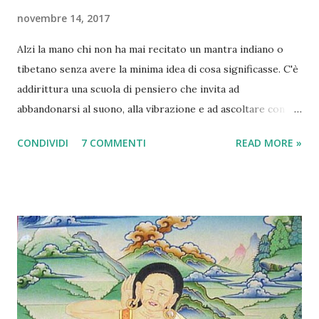
novembre 14, 2017
Alzi la mano chi non ha mai recitato un mantra indiano o
tibetano senza avere la minima idea di cosa significasse. C'è
addirittura una scuola di pensiero che invita ad
abbandonarsi al suono, alla vibrazione e ad ascoltare con il
cuore. Il personale sentire viene considerato un metro di
CONDIVIDI
7 COMMENTI
READ MORE »
giudizio assai più affidabile della razionalità, e
l'atteggiamento più comune, nell'approccio alla "Scienza dei
mantra è il " Che mi frega di sapere cosa vuol dire?
L'importante è che mi risuoni! ". Devo dire che ci sta. Tutto
nell'universo è vibrazione e ovviamente quel che conta è il
risultato. Se uno recita 108 volte Om Namaha Shivaya senza
sapere che vuol dire e poi si sente in pace con il mondo, va
bene così. Anzi va MOLTO bene! Ma bisogna considerare
che nei testi "tecnici" dello yoga, non numerosissimi, si