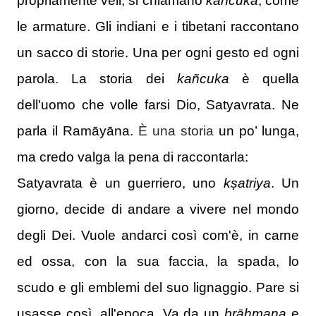
propriamente veli, si chiamano
kañcuka
, come
le armature.
Gli indiani e i tibetani raccontano
un sacco di storie. Una per ogni gesto ed ogni
parola.
La storia dei
kañcuka
è quella
dell'uomo che volle farsi Dio, Satyavrata.
Ne
parla il Ramāyāna.
È una storia
un po’ lunga,
ma credo valga la pena di raccontarla:
Satyavrata è un guerriero, uno
kṣatriya
.
Un
giorno, decide di andare a vivere nel mondo
degli Dei.
Vuole andarci così com'è, in carne
ed ossa, con la sua faccia, la spada, lo
scudo e gli emblemi del suo lignaggio.
Pare si
usasse così, all'epoca.
Va da un
brāhmaṇa
e