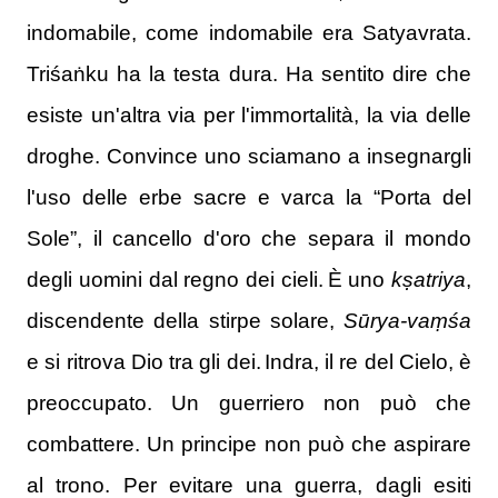
indomabile, come indomabile era Satyavrata.
Triśaṅku
ha la testa dura.
Ha sentito dire che
esiste un'altra via per l'immortalità, la via delle
droghe.
Convince uno sciamano a insegnargli
l'uso delle erbe sacre e varca la “Porta del
Sole”, il cancello d'oro che separa il mondo
degli uomini dal regno dei cieli.
È uno
kṣatriya
,
discendente della stirpe solare,
Sūrya-vaṃśa
e si ritrova Dio tra gli dei.
Indra, il re del Cielo, è
preoccupato.
Un guerriero non può che
combattere.
Un principe non può che aspirare
al trono.
Per evitare una guerra, dagli esiti