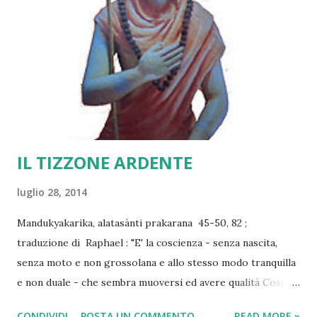
IL TIZZONE ARDENTE
luglio 28, 2014
Mandukyakarika, alatasànti prakarana 45-50, 82 ;
traduzione di Raphael : "E' la coscienza - senza nascita,
senza moto e non grossolana e allo stesso modo tranquilla
e non duale - che sembra muoversi ed avere qualità Così la
mente/coscienza è non nata e le anime sono altre-sì senza
CONDIVIDI
POSTA UN COMMENTO
READ MORE »