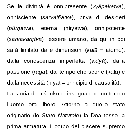
Se la divinità è onnipresente (
vyāpakatva
),
onnisciente (
sarvajñatva
), priva di desideri
(
pūrṇatva
), eterna (nityatva), onnipotente
(
sarvakartṛtva
)
l'essere umano, da qui in poi
sarà limitato dalle dimensioni (
kalā
= atomo),
dalla conoscenza imperfetta (
vidyā
), dalla
passione (
rāga
), dal tempo che scorre (kāla) e
dalla necessità (niyati= principio di causalità).
La storia di
Triśaṅku
ci insegna che un tempo
l'uomo era libero.
Attorno a quello stato
originario (lo
Stato Naturale
) la Dea tesse la
prima armatura, il corpo del piacere supremo