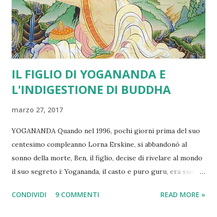
parla di una serie di valenze simboliche, modalità di
pronuncia e possibilità di "utilizzo" che, secondo me, la
maggi...
IL FIGLIO DI YOGANANDA E
L'INDIGESTIONE DI BUDDHA
marzo 27, 2017
YOGANANDA Quando nel 1996, pochi giorni prima del suo
centesimo compleanno Lorna Erskine, si abbandonò al
sonno della morte, Ben, il figlio, decise di rivelare al mondo
il suo segreto i: Yogananda, il casto e puro guru, era suo
padre. Ne uscì fuori una terribile, e molto poco yogica,
CONDIVIDI
9 COMMENTI
READ MORE »
battaglia legale a colpi di foto, rivelazioni pruriginose ed
esami del DNA tra la Self Realization Fellowship,la potente